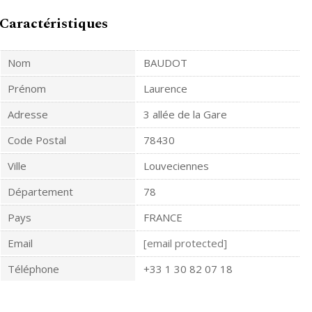
Caractéristiques
Nom
BAUDOT
Prénom
Laurence
Adresse
3 allée de la Gare
Code Postal
78430
Ville
Louveciennes
Département
78
Pays
FRANCE
Email
[email protected]
Téléphone
+33 1 30 82 07 18