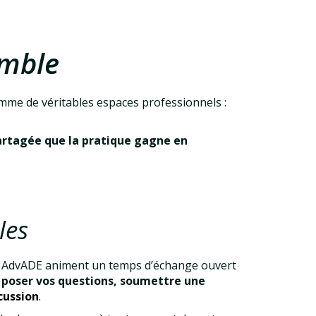
emble
comme de véritables espaces professionnels :
partagée que la pratique gagne en
les
s AdvADE animen
t un temps d’échange ouvert
z
poser vos questions, soumettre une
cussion
.