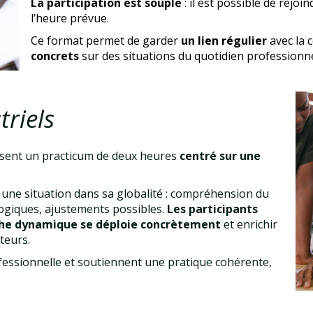
La participation est souple
: il est possible de rej
l’heure prévue.
Ce format permet de garder
un lien régulier
avec la 
concrets
sur des situations du quotidien professionne
triels
osent un practicum de deux heures
centré sur une
une situation dans sa globalité : compréhension du
logiques, ajustements possibles.
Les participants
che dynamique se déploie concrètement
et enrichir
teurs.
fessionnelle et soutiennent une pratique cohérente,